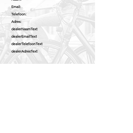
Email:
Telefoon:
Adres:
dealerNaamText
dealerEmailText
dealerTelefoonText
dealerAdresText
UW MARGES
Fietsen:
Onderdelen:
margeFietsText
margeFietsText
©2022 by CYCLE SQUAD bv. OEM production - All rights reserved
Head Office: Moerkerkesteenweg 47 - 8340 Damme (Belgium) - Email: