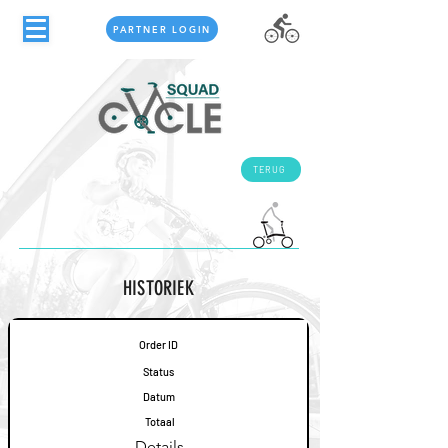
PARTNER LOGIN
TERUG
HISTORIEK
Order ID
Status
Datum
Totaal
Details